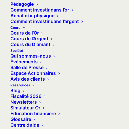
Pédagogie
Comment investir dans l’or
Achat d’or physique
Comment investir dans l’argent
Cours
Cours de l’Or
Cours de l’Argent
Cours du Diamant
Société
Qui sommes-nous
Événements
Salle de Presse
Espace Actionnaires
9 mai 2023
Avis des clients
Dollar numérique : la
Ressources
Blog
MNBC menace-t-elle
Fiscalité 2026
Newsletters
notre vie privée ?
Simulateur Or
Éducation financière
Depuis plusieurs années, les banques
Glossaire
centrales étudient la possibilité…
Centre d’aide