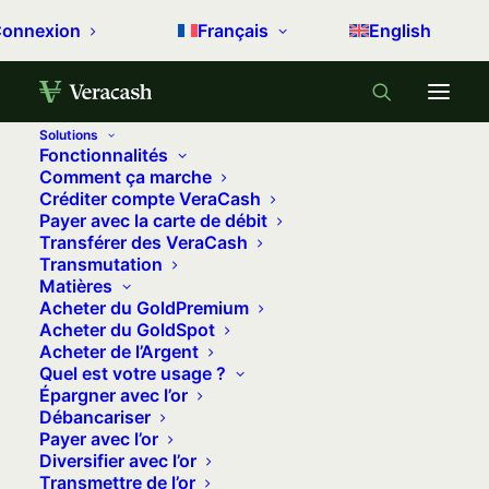
onnexion
Français
English
Solutions
Fonctionnalités
Accueil
Archive by Category "Payer autrement"
Comment ça marche
Créditer compte VeraCash
(
Page 3
)
Payer avec la carte de débit
Transférer des VeraCash
Payer autrement
Transmutation
Matières
Acheter du GoldPremium
Les moyens de paiements suivent les évolutions
Acheter du GoldSpot
technologiques. Payez plus facilement, plus
Acheter de l’Argent
Quel est votre usage ?
rapidement et de façon plus sûre avec VeraCash.
Épargner avec l’or
Débancariser
Payer avec l’or
Diversifier avec l’or
Transmettre de l’or