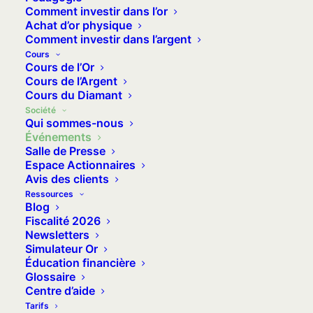
organisés par VeraCash. Suivez-nous sur Twitter
Comment investir dans l’or
Achat d’or physique
et abonnez-vous à notre chaîne Youtube pour ne
Comment investir dans l’argent
manquer aucun live ou replay de nos événements
Cours
!
Cours de l’Or
Cours de l’Argent
Cours du Diamant
Société
Qui sommes-nous
Événements
Salle de Presse
Espace Actionnaires
Avis des clients
Ressources
Blog
Fiscalité 2026
Newsletters
Simulateur Or
Éducation financière
Nos webinaires
Glossaire
Centre d’aide
Participez à nos différentes
Tarifs