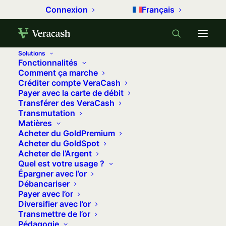
Connexion
Français
Solutions
Fonctionnalités
Comment ça marche
Créditer compte VeraCash
Payer avec la carte de débit
Transférer des VeraCash
Transmutation
Matières
Acheter du GoldPremium
Acheter du GoldSpot
Acheter de l’Argent
Quel est votre usage ?
Épargner avec l’or
Débancariser
Payer avec l’or
Événements
Diversifier avec l’or
Transmettre de l’or
Participez ou visionnez tous les événements
Pédagogie