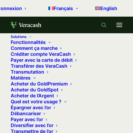
onnexion
Français
English
Solutions
Fonctionnalités
Accueil
Cours de l’or
Comment ça marche
Créditer compte VeraCash
Payer avec la carte de débit
Le cours de l'or
Transférer des VeraCash
Transmutation
Matières
Cours de l'Or international en EUR
Acheter du GoldPremium
et USD
Acheter du GoldSpot
Acheter de l’Argent
Quel est votre usage ?
Poids
Cours EUR
Cours USD
Épargner avec l’or
Débancariser
1g Or
120,76 €
139,00 $US
Payer avec l’or
Diversifier avec l’or
Once d'Or
3 756,16 €
4 323,53 $US
Transmettre de l’or
(1oz)