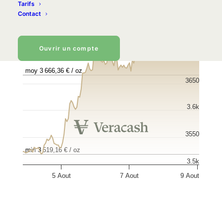
Tarifs
Contact
max 3 768,39 € / oz
3750
Ouvrir un compte
3.7k
moy 3 666,36 € / oz
3650
3.6k
3550
min 3 519,16 € / oz
3.5k
5 Aout
7 Aout
9 Aout