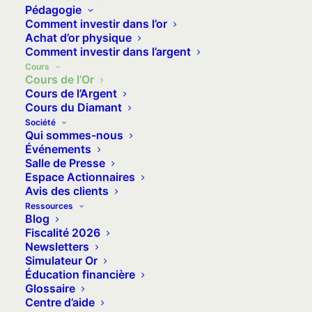
Pédagogie
Comment investir dans l’or
1kg Or
120 763,35 €
139 004,65 $US
Achat d’or physique
Variation 24H
0,00 %
0,00 %
Comment investir dans l’argent
Cours
Cours de l’Or
ℹ︎ Le cours de l’or « spot », c’est-à-dire le prix auquel l’or
Cours de l’Argent
s’échange sur les marchés internationaux, correspond au
Cours du Diamant
prix du « GoldSpot ».
Société
Les données sont mises à jour toutes les 15 minutes.
Qui sommes-nous
Événements
Veuillez rafraîchir la page si elles ne sont pas mises à jour
Salle de Presse
automatiquement.
Espace Actionnaires
Vous pouvez aussi accéder au
prix de l’argent au
Avis des clients
gramme
.
Ressources
Blog
Fiscalité 2026
Or
Newsletters
3 756,16 € / oz
Simulateur Or
Produit
Devise
Unité
Pé
Éducation financière
Glossaire
Or
Argent
Gold
EUR
USD
GBP
CHF
g
oz
Centre d’aide
premium