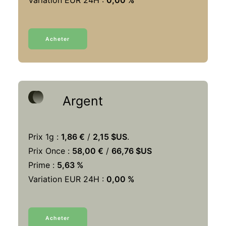
Variation EUR 24H :
0,00 %
Acheter
Argent
Prix 1g :
1,86 €
/
2,15 $US
.
Prix Once :
58,00 €
/
66,76 $US
Prime :
5,63 %
Variation EUR 24H :
0,00 %
Acheter