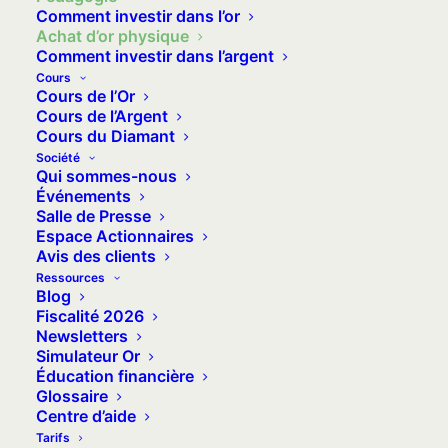
Comment investir dans l’or
de bijoux qui sont stockées en Suisse. Vos
Achat d’or physique
grammes d’or sont intégrés à votre compte en
Comment investir dans l’argent
Cours
ligne Veracash et vous pouvez ensuite choisir
Cours de l’Or
d’épargner ou vendre ces grammes d’or à tout
Cours de l’Argent
Cours du Diamant
moment, grâce à votre carte Mastercard
Société
gratuite.
Qui sommes-nous
Événements
Salle de Presse
Espace Actionnaires
En savoir plus
Avis des clients
Ressources
Blog
Fiscalité 2026
Newsletters
Simulateur Or
Éducation financière
Glossaire
Centre d’aide
Tarifs