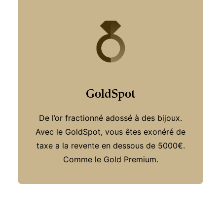
GoldSpot
De l’or fractionné adossé à des bijoux.
Avec le GoldSpot, vous êtes exonéré de
taxe a la revente en dessous de 5000€.
Comme le Gold Premium.