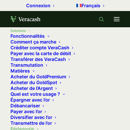
Connexion
Français
Solutions
Fonctionnalités
Comment ça marche
Créditer compte VeraCash
Accueil
Comment investir dans l’or ?
Payer avec la carte de débit
Transférer des VeraCash
Achat d’or physique
Transmutation
Matières
Acheter du GoldPremium
Comment acheter de l'or à partir de 1
Acheter du GoldSpot
euro ?
Acheter de l’Argent
Quel est votre usage ?
Épargner avec l’or
Veracash, négociant en métaux précieux depuis
Débancariser
Payer avec l’or
2012, propose l’achat et le stockage d’or
Diversifier avec l’or
physique dématérialisé. Chez Veracash, vous
Transmettre de l’or
Pédagogie
achetez des fractions de jetons, ou des fractions