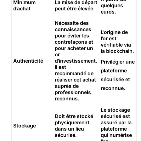
Minimum
La mise de départ
quelques
d’achat
peut être élevée.
euros.
Nécessite des
connaissances
L’origine de
pour éviter les
l’or est
contrefaçons et
vérifiable via
pour acheter un
la blockchain.
or
Authenticité
d’investissement.
Privilégier une
Il est
plateforme
recommandé de
sécurisée et
réaliser cet achat
auprès de
reconnue.
professionnels
reconnus.
Le stockage
Doit être stocké
sécurisé est
physiquement
assuré par la
Stockage
dans un lieu
plateforme
sécurisé.
qui numérise