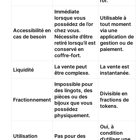
l’or.
Immédiate
lorsque vous
Utilisable à
possédez de l’or
tout moment
Accessibilité en
chez vous.
via une
cas de besoin
Nécessite d’être
application de
retiré lorsqu’il est
gestion ou de
conservé en
paiement.
coffre-fort.
La vente peut
La vente est
Liquidité
être complexe.
instantanée.
Impossible pour
des lingots, des
Divisible en
pièces ou des
Fractionnement
fractions de
bijoux que vous
tokens.
possédez
physiquement.
Oui, à
condition
Utilisation
Pas pour des
d’utiliser une