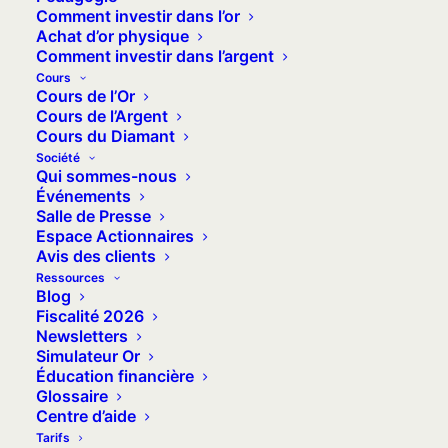
Comment investir dans l’or
ou de pièces d’or ? Ou opter pour un or
Achat d’or physique
numérique, c’est-à-dire un or dématérialisé ? À
Comment investir dans l’argent
chaque solution ses avantages : Veracash fait le
Cours
Cours de l’Or
tour des critères à retenir et vous aide à vous
Cours de l’Argent
poser les bonnes questions.
Cours du Diamant
Société
Qui sommes-nous
Événements
Salle de Presse
Espace Actionnaires
Avis des clients
Au sommaire :
Ressources
Or physique, or numérique : définition
Blog
Fiscalité 2026
et types d’or
Newsletters
Les avantages de l’or physique
Simulateur Or
Éducation financière
Les avantages de l’or numérique
Glossaire
Comparaison des risques : or physique
Centre d’aide
vs or numérique
Tarifs