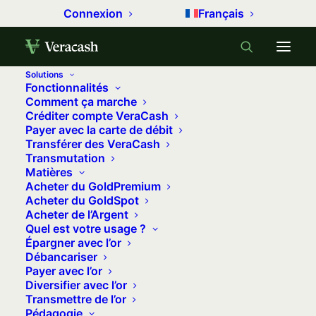
Connexion
Français
Solutions
Fonctionnalités
Accueil
Comment investir dans l’or ?
Comment ça marche
Créditer compte VeraCash
Or physique vs or numérique : quel est le
Payer avec la carte de débit
meilleur achat ?
Transférer des VeraCash
Transmutation
Matières
Or physique vs or numérique : quel
Acheter du GoldPremium
Acheter du GoldSpot
est le meilleur achat ?
Acheter de l’Argent
Quel est votre usage ?
Épargner avec l’or
Acheter de l’or est une manière de sécuriser
Débancariser
votre patrimoine, de vous constituer une épargne
Payer avec l’or
Diversifier avec l’or
et de diversifier vos investissements. Mais faut-il
Transmettre de l’or
acheter de l’or physique, sous forme de lingots
Pédagogie