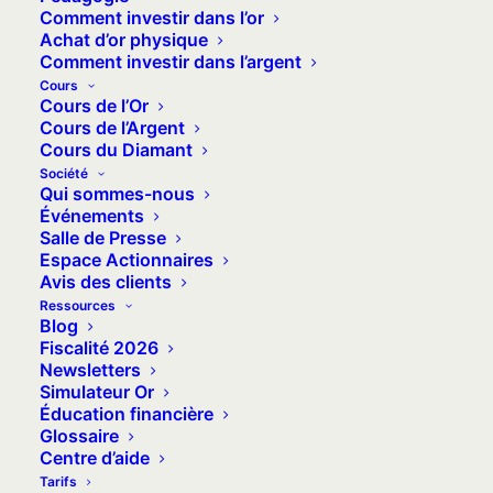
Comment investir dans l’or
déclarer lorsque vous vendez de l’or
Achat d’or physique
d’investissement et quelles sont les
Comment investir dans l’argent
exonérations à ne pas oublier ?
Cours
Cours de l’Or
Veracash décrypte la fiscalité de l’or, et
Cours de l’Argent
fait le tour des (bonnes) démarches à
Cours du Diamant
Société
connaître au moment de
remplir votre
Qui sommes-nous
déclaration d’impôts
.
Événements
Salle de Presse
Edit 4 août 2026
:
Espace Actionnaires
Avis des clients
Découvrez les informations à jour sur la
Ressources
page dédiée à la fiscalité pour
les
Blog
résidents français
.
Fiscalité 2026
Newsletters
Simulateur Or
Éducation financière
Glossaire
Centre d’aide
Tarifs