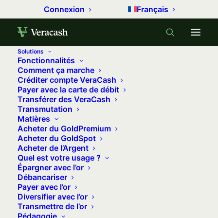
Connexion
Français
Solutions
Fonctionnalités
Accueil
Métaux précieux
Comment ça marche
Créditer compte VeraCash
Impôts sur le revenu 2025 : Comment déclarer son or ?
Payer avec la carte de débit
Transférer des VeraCash
Impôts sur le revenu 2025 :
Transmutation
Comment déclarer son or ?
Matières
Acheter du GoldPremium
11 avril 2024
•
11 minutes
•
22 commentaires
Acheter du GoldSpot
Acheter de l’Argent
Quel est votre usage ?
Lorsque vous achetez de l’or
Épargner avec l’or
d’investissement, aucune taxe n’est
Débancariser
Payer avec l’or
appliquée en France. Mais
quelle
Diversifier avec l’or
fiscalité s’applique à la revente du métal
Transmettre de l’or
précieux pour les Français ?
Que faut-il
Pédagogie