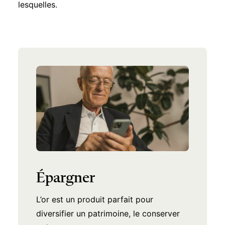
lesquelles.
Épargner
Transmettre
L’or est un produit parfait pour
Laisser de l'or en héritage, presque une
diversifier un patrimoine, le conserver
tradition française. Veracash propose