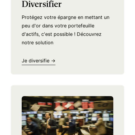
Diversifier
Faire vos achats du quotidien avec des
Protégez votre épargne en mettant un
grammes d'or et d'argent physiques,
peu d'or dans votre portefeuille
c'est possible grâce à Veracash.
d'actifs, c'est possible ! Découvrez
notre solution
Je paie autrement →
Je diversifie →
Trustpilot
Nos membres nous
plébiscitent sur