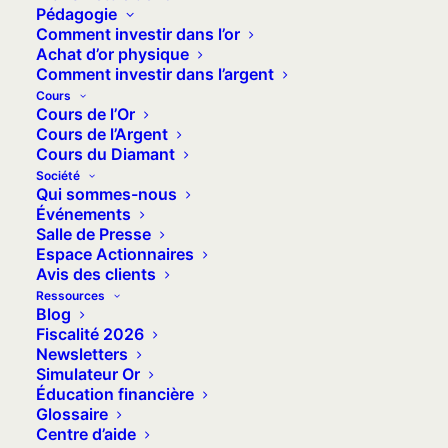
du quotidien.
Pédagogie
Comment investir dans l’or
Achat d’or physique
Comment investir dans l’argent
Ouvrir un compte
Cours
Cours de l’Or
Cours de l’Argent
Cours du Diamant
App Store
Société
Qui sommes-nous
Événements
Google Play
Salle de Presse
Espace Actionnaires
Avis des clients
Ressources
Blog
Fiscalité 2026
Trustpilot
Newsletters
Simulateur Or
Éducation financière
Glossaire
Centre d’aide
GoldSpot