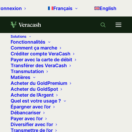
onnexion
Français
English
Solutions
Fonctionnalités
Comment ça marche
Créditer compte VeraCash
Payer avec la carte de débit
Transférer des VeraCash
Une carte,
Transmutation
Matières
un compte,
Acheter du GoldPremium
Acheter du GoldSpot
de l'or.
Acheter de l’Argent
Quel est votre usage ?
Épargner avec l’or
Avec Veracash, constituez-vous une épargne en
Débancariser
or et en argent métal
Payer avec l’or
Diversifier avec l’or
disponible à chaque instant pour vos paiements
Transmettre de l’or