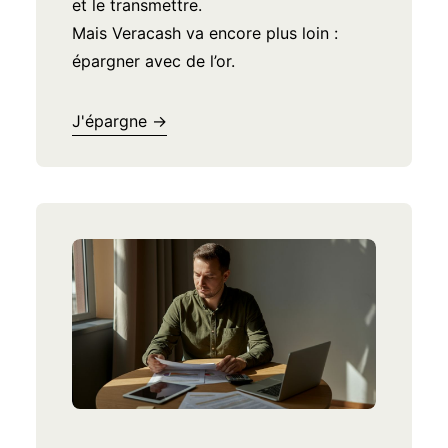
et le transmettre.
une manière innovante de transmettre à
Mais Veracash va encore plus loin :
vos proches.
épargner avec de l’or.
Je transmets →
J'épargne →
Payer autrement