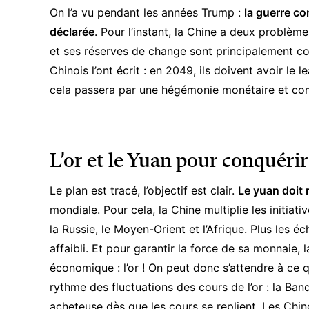
On l’a vu pendant les années Trump :
la guerre co
déclarée
. Pour l’instant, la Chine a deux problème
et ses réserves de change sont principalement com
Chinois l’ont écrit : en 2049, ils doivent avoir le
cela passera par une hégémonie monétaire et comme
L’or et le Yuan pour conquéri
Le plan est tracé, l’objectif est clair.
Le
yuan
doit 
mondiale. Pour cela,
la Chine multiplie les initiat
la Russie, le Moyen-Orient et l’Afrique. Plus les é
affaibli. Et pour garantir la force de sa monnaie
économique : l’or ! On peut donc s’attendre à ce 
rythme des fluctuations des
cours de l’or
: la Ban
acheteuse dès que les cours se replient. Les Chino