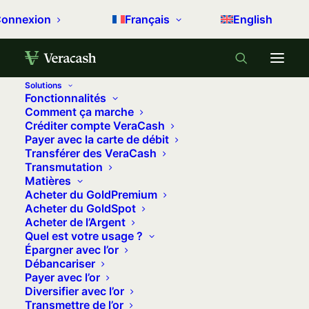
onnexion
Français
English
Solutions
Fonctionnalités
Accueil
Archive by Category "Gérer son argent"
Comment ça marche
Créditer compte VeraCash
(
Page 10
)
Payer avec la carte de débit
Transférer des VeraCash
Gérer son argent
Transmutation
Matières
Acheter du GoldPremium
Prenez de meilleures décisions en matière de
Acheter du GoldSpot
gestion d'argent, d'investissement et d'épargne.
Acheter de l’Argent
Quel est votre usage ?
Épargner avec l’or
Débancariser
Payer avec l’or
Diversifier avec l’or
Transmettre de l’or