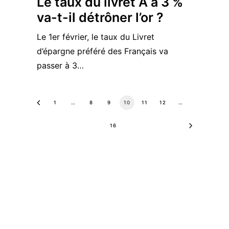
Le taux du livret A à 3 %
va-t-il détrôner l’or ?
Le 1er février, le taux du Livret
d’épargne préféré des Français va
passer à 3…
1
…
8
9
10
11
12
…
16