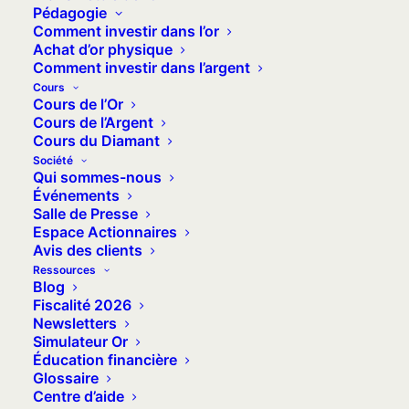
Pédagogie
Comment investir dans l’or
Achat d’or physique
Comment investir dans l’argent
Cours
Cours de l’Or
Cours de l’Argent
Cours du Diamant
Société
Qui sommes-nous
Événements
Salle de Presse
30 mars 2023
Espace Actionnaires
Crise financière : les
Avis des clients
Ressources
assurances-vie sont-
Blog
elles menacées ?
Fiscalité 2026
Newsletters
La crise bancaire qui inquiète
Simulateur Or
Éducation financière
actuellement les marchés financiers
Glossaire
fait…
Centre d’aide