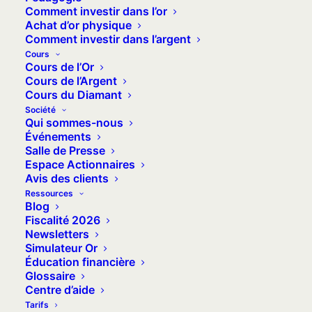
Comment investir dans l’or
Achat d’or physique
Comment investir dans l’argent
Cours
Cours de l’Or
Cours de l’Argent
Cours du Diamant
Société
Qui sommes-nous
Événements
Salle de Presse
Espace Actionnaires
23 octobre 2023
Avis des clients
Les taux d’emprunt au
Ressources
Blog
plus haut… comme le
Fiscalité 2026
Newsletters
cours de l’or
Simulateur Or
Éducation financière
Le rôle de l’or est multiple, aussi bien
Glossaire
dans le portefeuille des épargnants…
Centre d’aide
Tarifs