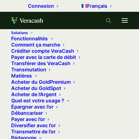
Connexion
Français
Solutions
Fonctionnalités
Accueil
Archive by Category "Conjoncture"
(
Comment ça marche
Créditer compte VeraCash
Page 5
)
Payer avec la carte de débit
Transférer des VeraCash
Conjoncture
Transmutation
Matières
Acheter du GoldPremium
Analyse hebdomadaire des indicateurs
Acheter du GoldSpot
économiques et financiers, qui peuvent influencer
Acheter de l’Argent
Quel est votre usage ?
le cours des métaux précieux.
Épargner avec l’or
Débancariser
Payer avec l’or
Diversifier avec l’or
Transmettre de l’or
Pédagogie