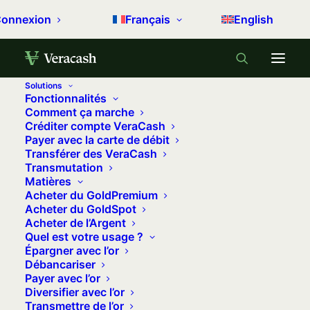
onnexion
Français
English
Solutions
Fonctionnalités
Comment ça marche
Créditer compte VeraCash
Payer avec la carte de débit
Transférer des VeraCash
Transmutation
Matières
Acheter du GoldPremium
Acheter du GoldSpot
Accueil
Acheter de l’Argent
Quel est votre usage ?
Archive by Category "Communiqués Presse"
Épargner avec l’or
Débancariser
Communiqués Presse
Payer avec l’or
Diversifier avec l’or
Transmettre de l’or
Communiqués de presse, webinaires et avis