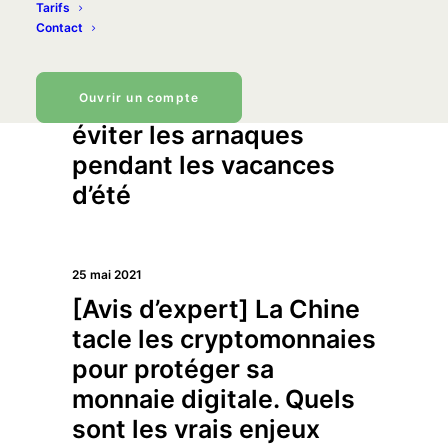
Tarifs
Communiqué Presse –
Contact
Conversion de devises :
gare aux frais cachés de
change – 3 Conseils pour
Ouvrir un compte
éviter les arnaques
pendant les vacances
d’été
25 mai 2021
[Avis d’expert] La Chine
tacle les cryptomonnaies
pour protéger sa
monnaie digitale. Quels
sont les vrais enjeux