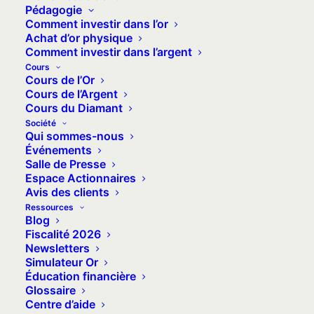
Pédagogie
d'expert destinés aux médias.
Comment investir dans l’or
Achat d’or physique
Comment investir dans l’argent
Cours
Cours de l’Or
Cours de l’Argent
Cours du Diamant
24 septembre 2021
Société
Qui sommes-nous
Communiqué Presse – La
Événements
Chine déclare illégales
Salle de Presse
Espace Actionnaires
les cryptomonnaies.
Avis des clients
Quel impact pour les
Ressources
Blog
monnaies virtuelles, la
Fiscalité 2026
bourse, les prix ?
Newsletters
Simulateur Or
Éducation financière
Glossaire
24 juin 2021
Centre d’aide