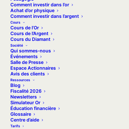
Comment investir dans l’or
au mauvais moment !
Achat d’or physique
Comment investir dans l’argent
Cours
Cours de l’Or
Cours de l’Argent
Les banques centrales
Cours du Diamant
détiennent 25 % de l’or
Société
Qui sommes-nous
mondial
Événements
Salle de Presse
Espace Actionnaires
Avec 35 000 tonnes d’or stockées dans
Avis des clients
les coffres des banques centrales,
les
Ressources
Blog
États sont à la tête
, depuis le 20ème
Fiscalité 2026
siècle, d’environ ¼ du métal précieux
Newsletters
disponible. Selon les années et les
Simulateur Or
Éducation financière
époques, ce chiffre évolue mais il est
Glossaire
toujours globalement sur ces niveaux (à
Centre d’aide
quelques milliers de tonnes près quand
Tarifs