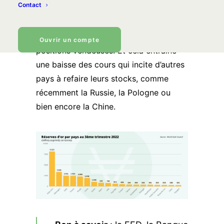
Contact
même). Pourtant, si l’on regarde dans le
détail, on s’aperçoit que par moment,
des banques nationales adoptent des
Ouvrir un compte
positions vendeuses. Et cela entraîne
une baisse des cours qui incite d’autres
pays à refaire leurs stocks, comme
récemment
la Russie
, la Pologne ou
bien encore la Chine.