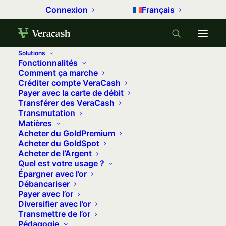
Connexion
Français
Solutions
Fonctionnalités
Accueil
Métaux précieux
Comment ça marche
Créditer compte VeraCash
L’or des banques centrales est-il mal géré ?
Payer avec la carte de débit
Transférer des VeraCash
L’or des banques centrales est-il mal
Transmutation
géré ?
Matières
Acheter du GoldPremium
22 novembre 2022
•
7 minutes
•
0 commentaire
Acheter du GoldSpot
Acheter de l’Argent
Quel est votre usage ?
On pense souvent que les États ne font
Épargner avec l’or
que stocker ou acheter de l’or. Quand
Débancariser
Payer avec l’or
on regarde l’évolution des réserves, on
Diversifier avec l’or
s’aperçoit que très souvent, les banques
Transmettre de l’or
centrales sont vendeuses. Et souvent
Pédagogie