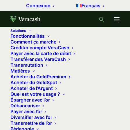
Connexion
Français
Solutions
Fonctionnalités
Accueil
Métaux précieux
Comment ça marche
Créditer compte VeraCash
Le cours de l’or face à la guerre en Ukraine
Payer avec la carte de débit
Transférer des VeraCash
Le cours de l'or face à la guerre en
Transmutation
Ukraine
Matières
Acheter du GoldPremium
15 mars 2022
•
7 minutes
•
0 commentaire
Acheter du GoldSpot
Acheter de l’Argent
Quel est votre usage ?
Ce fil d’actu mis à jour
Épargner avec l’or
Débancariser
régulièrement est en partenariat
Payer avec l’or
avec le blog L’or et l’argent qui
Diversifier avec l’or
Transmettre de l’or
suit pour nous l’impact
Pédagogie