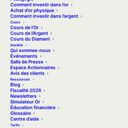
Comment investir dans l’or
économique de la guerre en
Achat d’or physique
Ukraine sur le cours des matières
Comment investir dans l’argent
Cours
premières et des métaux
Cours de l’Or
précieux.
Cours de l’Argent
Cours du Diamant
Société
Qui sommes-nous
Événements
MARDI 15 MARS 2022
Salle de Presse
Espace Actionnaires
Avis des clients
L’or corrige sur fond
Ressources
Blog
d’un conflit qui
Fiscalité 2026
Newsletters
s’éternise
Simulateur Or
Éducation financière
Glossaire
Centre d’aide
Tarifs