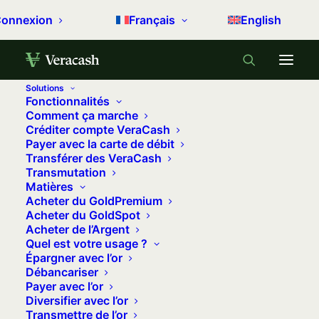
onnexion
Français
English
Solutions
Fonctionnalités
Comment ça marche
Créditer compte VeraCash
Payer avec la carte de débit
Transférer des VeraCash
Transmutation
Matières
Acheter du GoldPremium
Acheter du GoldSpot
Accueil
Archive by Category "Gérer son argent"
Acheter de l’Argent
Quel est votre usage ?
(
Page 6
)
Épargner avec l’or
Débancariser
Gérer son argent
Payer avec l’or
Diversifier avec l’or
Transmettre de l’or
Prenez de meilleures décisions en matière de