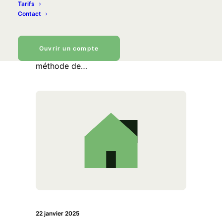
enveloppes pour gérer
Tarifs
Contact
son budget ?
Vous avez peut-être déjà entendu
Ouvrir un compte
parler du « cash stuffing ». Cette
méthode de…
22 janvier 2025