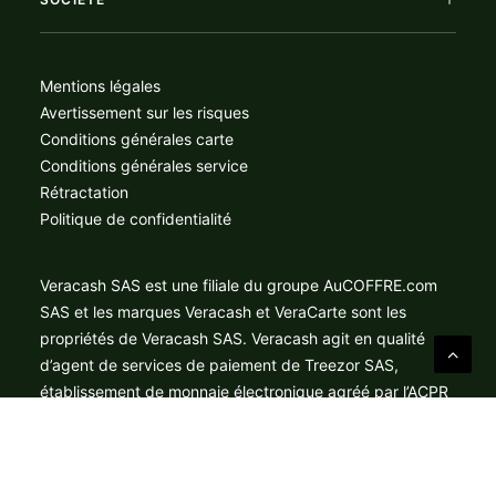
Mentions légales
Avertissement sur les risques
Conditions générales carte
Conditions générales service
Rétractation
Politique de confidentialité
Veracash SAS est une filiale du groupe AuCOFFRE.com
SAS et les marques Veracash et VeraCarte sont les
propriétés de Veracash SAS. Veracash agit en qualité
d’agent de services de paiement de Treezor SAS,
établissement de monnaie électronique agréé par l’ACPR
sous le numéro 16798 pour la fourniture de services de
paiement au sens de l’article L.314-1 du Code monétaire
et financier. Mastercard® est une marque déposée, et le