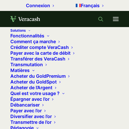
Connexion
Français
Solutions
Fonctionnalités
Comment ça marche
Créditer compte VeraCash
Accueil
Cours de l’or
Payer avec la carte de débit
Transférer des VeraCash
L’histoire de l’or en tant que monnaie
Transmutation
Matières
Acheter du GoldPremium
L'histoire de l'or en tant que
Acheter du GoldSpot
monnaie
Acheter de l’Argent
Quel est votre usage ?
Épargner avec l’or
L’or a été perçu comme un métal précieux très
Débancariser
Payer avec l’or
tôt dans l’histoire. Au-delà de sa valeur
Diversifier avec l’or
décorative, l’or a surtout joué un rôle central
Transmettre de l’or
Pédagogie
dans l’économie, notamment en tant que monnaie