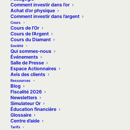
Comment investir dans l’or
d’échange un peu partout à travers le monde,
Achat d’or physique
depuis l’Antiquité jusqu’à nos jours.
Comment investir dans l’argent
Cours
Cours de l’Or
Cours de l’Argent
Acheter de l'or
Cours du Diamant
Société
Qui sommes-nous
Événements
Salle de Presse
Espace Actionnaires
Avis des clients
Ressources
Blog
Fiscalité 2026
Quelle est l'histoire de l'or ?
Newsletters
Simulateur Or
Éducation financière
Le
cours de l’or
fait aujourd’hui beaucoup parler
Glossaire
Centre d’aide
de lui, mais ce n’est pas nouveau !
Tarifs