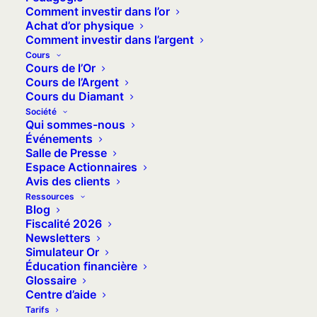
Comment investir dans l’or
connaître l’ampleur exacte des hausses
Achat d’or physique
mais aussi les éléments facturés par sa
Comment investir dans l’argent
propre agence bancaire. Parce que tout
Cours
Cours de l’Or
le monde, selon les banques, n’est pas
Cours de l’Argent
logé à la même enseigne. Alors qu’il
Cours du Diamant
Société
serait si simple et si vertueux d’être
Qui sommes-nous
transparent !
Événements
Salle de Presse
Espace Actionnaires
Avis des clients
Ressources
L’essentiel
Blog
Fiscalité 2026
Newsletters
Les frais de découverts non autorisés
Simulateur Or
et d’incidents de paiement sont
Éducation financière
Glossaire
normalement limités par la loi de 2008.
Centre d’aide
En pratique, ce n’est pas toujours le
Tarifs