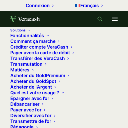
Connexion
Français
Solutions
Fonctionnalités
Accueil
Gérer son argent
Comment ça marche
Créditer compte VeraCash
Toujours plus de frais bancaires ?
Payer avec la carte de débit
Transférer des VeraCash
Toujours plus de frais bancaires ?
Transmutation
Matières
20 août 2025
•
13 minutes
•
0 commentaire
Acheter du GoldPremium
Acheter du GoldSpot
Frais de tenue de compte, frais
Acheter de l’Argent
Quel est votre usage ?
d’irrégularités et d’incidents… Les frais
Épargner avec l’or
facturés par les banques ont connu
Débancariser
Payer avec l’or
d’importantes augmentations, bien que
Diversifier avec l’or
certains tarifs soient plafonnés. La plus
Transmettre de l’or
grande difficulté est d’arriver à
Pédagogie