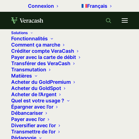
Connexion
Français
Solutions
Fonctionnalités
Accueil
Nos vidéos
Comment ça marche
Créditer compte VeraCash
Quelles différences entre le GoldSpot et le
Payer avec la carte de débit
GoldPremium ? | Ask.
Transférer des VeraCash
Transmutation
Quelles différences entre le
Matières
GoldSpot et le GoldPremium ? | Ask.
Acheter du GoldPremium
Acheter du GoldSpot
21 mai 2026
•
1 minute
•
0 commentaire
Acheter de l’Argent
Quel est votre usage ?
Épargner avec l’or
Chez Veracash, vous pouvez acheter de l’or
Débancariser
physique sous deux formes : le GoldSpot et le
Payer avec l’or
Diversifier avec l’or
GoldPremium. Dans cette vidéo, nous faisons le
Transmettre de l’or
point pour vous aider à comprendre les
Pédagogie