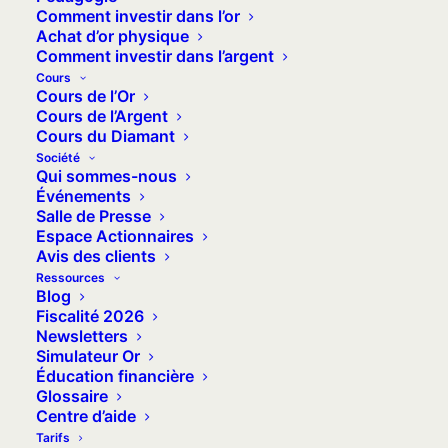
Comment investir dans l’or
différences entre ces deux produits et savoir
Achat d’or physique
lequel correspond le mieux à votre profil.
Comment investir dans l’argent
Cours
Cours de l’Or
Cours de l’Argent
Cours du Diamant
Société
Qui sommes-nous
Événements
Salle de Presse
Espace Actionnaires
Avis des clients
Ressources
Blog
Fiscalité 2026
Newsletters
Simulateur Or
Éducation financière
Glossaire
Centre d’aide
Tarifs