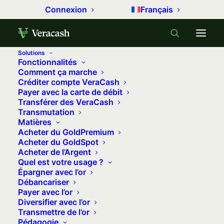
Connexion
Français
Solutions
Fonctionnalités
Accueil
Métaux précieux
Comment ça marche
Créditer compte VeraCash
L’incertitude mondiale relance le cours de l’or
Payer avec la carte de débit
Transférer des VeraCash
L’incertitude mondiale relance le
Transmutation
cours de l’or
Matières
Acheter du GoldPremium
17 mars 2025
•
6 minutes
•
0 commentaire
Acheter du GoldSpot
Acheter de l’Argent
Quel est votre usage ?
Principaux indicateurs
Épargner avec l’or
Débancariser
américains (valeurs
Payer avec l’or
arrêtées au 14/03/2025)
Diversifier avec l’or
Transmettre de l’or
Pédagogie