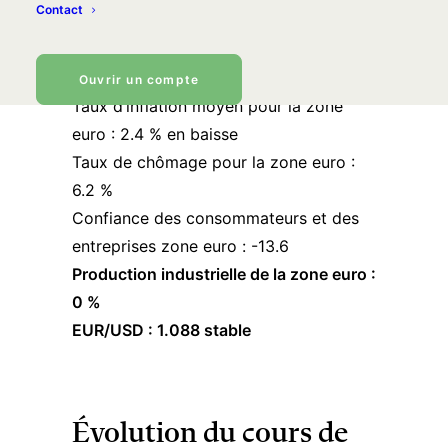
arrêtées au 14/03/2025)
Contact
Taux d’intérêt de la Banque centrale
européenne (BCE) : 2.5 %
Ouvrir un compte
Taux d’inflation moyen pour la zone
euro : 2.4 % en baisse
Taux de chômage pour la zone euro :
6.2 %
Confiance des consommateurs et des
entreprises zone euro : -13.6
Production industrielle de la zone euro :
0 %
EUR/USD : 1.088 stable
Évolution du cours de