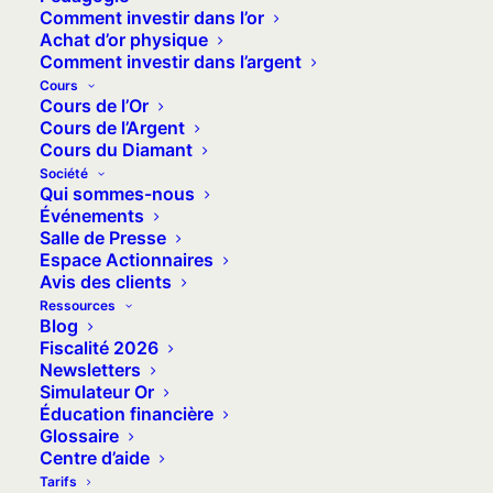
Taux d’intérêt de la Réserve fédérale
Comment investir dans l’or
Achat d’or physique
(Fed) : 4.5%
Comment investir dans l’argent
220 000 inscriptions hebdomadaires
Cours
au chômage, en baisse ↘︎
Cours de l’Or
Cours de l’Argent
Inflation américaine sur 12 mois : 2.8%
Cours du Diamant
en baisse ↘︎
Société
Qui sommes-nous
Confiance des consommateurs US
Événements
(indice Michigan) : 57.9 en baisse ↘︎
Salle de Presse
Valeur du Dow Jones : 41240 en forte
Espace Actionnaires
Avis des clients
baisse ↘︎
Ressources
Valeur du S&P 500 : 5609 en forte
Blog
Fiscalité 2026
baisse ↘︎
Newsletters
Simulateur Or
Principaux indicateurs
Éducation financière
Glossaire
européens (valeurs
Centre d’aide
Tarifs