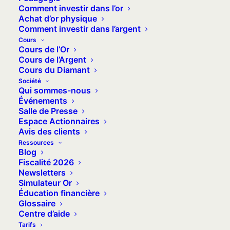
Comment investir dans l’or
période d’incertitude économique, actif
Achat d’or physique
de diversification financière, réserve
Comment investir dans l’argent
monétaire ou encore instrument de
Cours
Cours de l’Or
stockage de valeur, l’or est influencé
Cours de l’Argent
par une multitude de facteurs, dont
Cours du Diamant
certains indicateurs économiques
Société
Qui sommes-nous
majeurs aux États-Unis comme en
Événements
Europe. Et on le voit cette semaine
Salle de Presse
Espace Actionnaires
avec la pluie de records qui tombe.
Avis des clients
Ressources
Chaque semaine, nous tentons
Blog
d’analyser ces différentes influences.
Fiscalité 2026
Newsletters
Les indicateurs en gras sont ceux qui
Simulateur Or
ont évolué depuis la dernière note de
Éducation financière
Glossaire
conjoncture.
Centre d’aide
Tarifs