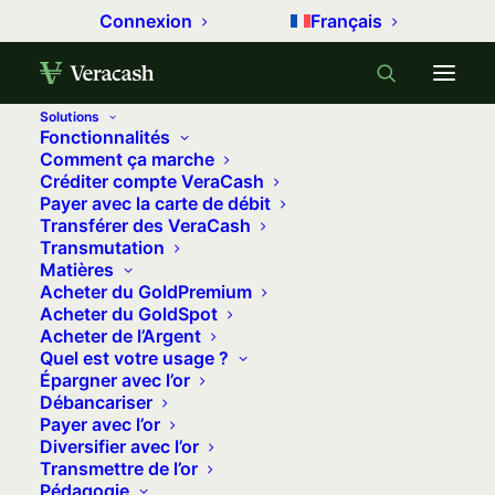
Connexion
Français
Solutions
Fonctionnalités
Accueil
Métaux précieux
Comment ça marche
Créditer compte VeraCash
Léger repli de l’or entre prise de bénéfices et
Payer avec la carte de débit
incertitudes
Transférer des VeraCash
Transmutation
Léger repli de l'or entre prise de
Matières
bénéfices et incertitudes
Acheter du GoldPremium
Acheter du GoldSpot
18 mars 2024
•
6 minutes
•
0 commentaire
Acheter de l’Argent
Quel est votre usage ?
Épargner avec l’or
Le rôle de l’or est multiple, aussi bien
Débancariser
dans le portefeuille des épargnants que
Payer avec l’or
Diversifier avec l’or
dans les réserves des banques
Transmettre de l’or
centrales par exemple. Valeur refuge en
Pédagogie