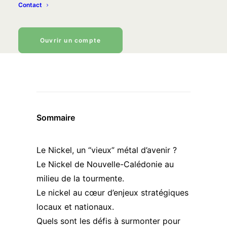
direct sur cette industrie cruciale pour
Contact
le monde entier. Et pour la France en
particulier qui y voit aussi un enjeu
Ouvrir un compte
stratégique évident.
Sommaire
Le Nickel, un “vieux” métal d’avenir ?
Le Nickel de Nouvelle-Calédonie au
milieu de la tourmente.
Le nickel au cœur d’enjeux stratégiques
locaux et nationaux.
Quels sont les défis à surmonter pour