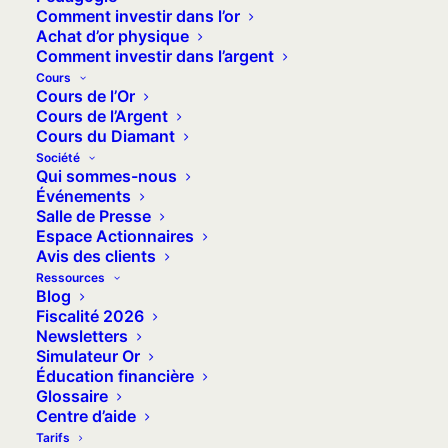
Comment investir dans l’or
de la richesse de sa biodiversité (son
Achat d’or physique
lagon de 24 000 kilomètres carrés est
Comment investir dans l’argent
l’un des plus grands au monde), le
Cours
Cours de l’Or
Caillou possède également un véritable
Cours de l’Argent
trésor géologique constitué d’immenses
Cours du Diamant
réserves de nickel.
Société
Qui sommes-nous
Événements
Tellement immenses qu’elles
Salle de Presse
représentent environ
25% des réserves
Espace Actionnaires
mondiales
de ce métal devenu essentiel
Avis des clients
Ressources
à l’heure de la transition énergétique et
Blog
de l’innovation technologique.
Fiscalité 2026
Newsletters
Autant dire que les tensions politiques
Simulateur Or
et sociales qui font rage actuellement
Éducation financière
Glossaire
sur le troisième plus vaste Territoire
Centre d’aide
d’Outre-Mer français ont un impact
Tarifs