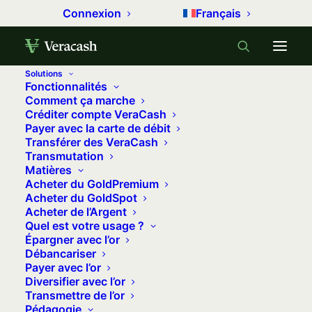
Connexion
Français
Solutions
Fonctionnalités
Accueil
Métaux précieux
Comment ça marche
Créditer compte VeraCash
Le Nickel de Nouvelle-Calédonie : un enjeu stratégique
Payer avec la carte de débit
pour la France
Transférer des VeraCash
Transmutation
Le Nickel de Nouvelle-Calédonie : un
Matières
enjeu stratégique pour la France
Acheter du GoldPremium
Acheter du GoldSpot
25 juin 2024
•
14 minutes
•
2 commentaires
Acheter de l’Argent
Quel est votre usage ?
Épargner avec l’or
La Nouvelle-Calédonie n’est pas qu’une
Débancariser
simple destination touristique de rêve
Payer avec l’or
Diversifier avec l’or
avec ses longues plages de carte
Transmettre de l’or
postale et son climat tropical. En plus
Pédagogie