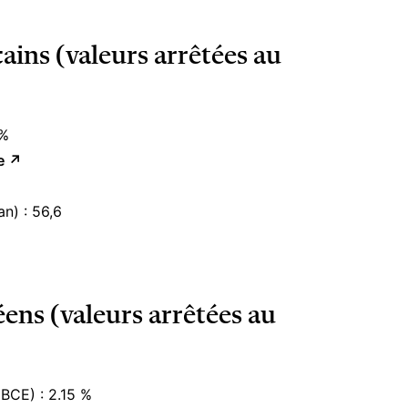
ains (valeurs arrêtées au
 %
e
↗︎
n) : 56,6
ens (valeurs arrêtées au
(BCE) : 2.15 %