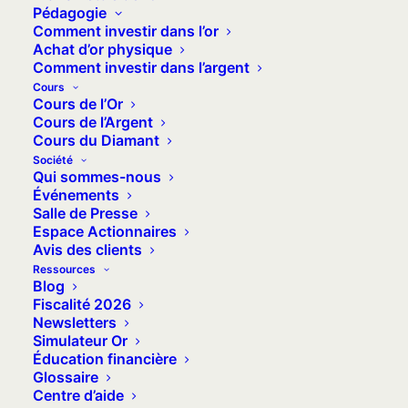
Pédagogie
clients, le vendredi 27 novembre 2021,
Comment investir dans l’or
Veracash affirme clairement ses
Achat d’or physique
Comment investir dans l’argent
ambitions de développement.
Cours
Cours de l’Or
Cours de l’Argent
Sommaire
Cours du Diamant
Société
Pourquoi “lever des fonds” ?
Qui sommes-nous
Événements
Que va financer cette levée de fonds de
Salle de Presse
2,5 millions ?
Espace Actionnaires
Avis des clients
Les trois premiers paliers ont été
Ressources
franchis
Blog
Lever des fonds c’est bien, être déjà
Fiscalité 2026
Newsletters
rentable c’est encore mieux
Simulateur Or
Veracash poursuit sa croissance
Éducation financière
Glossaire
Pourquoi réserver l’exclusivité à nos
Centre d’aide
utilisateurs ?