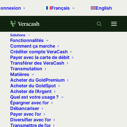
onnexion
Français
English
Solutions
Fonctionnalités
Accueil
Dans les coulisses
Comment ça marche
Créditer compte VeraCash
Veracash engage une levée de fonds pour ancrer son
Payer avec la carte de débit
statut de plateforme atypique
Transférer des VeraCash
Transmutation
Veracash engage une levée de fonds
Matières
pour ancrer son statut de plateforme
Acheter du GoldPremium
Acheter du GoldSpot
atypique
Acheter de l’Argent
Quel est votre usage ?
5 janvier 2021
•
13 minutes
•
13 commentaires
Épargner avec l’or
Débancariser
[Mis à jour le 13 janvier 2021]
Payer avec l’or
Diversifier avec l’or
Annoncée en direct sur Youtube à nos
Transmettre de l’or