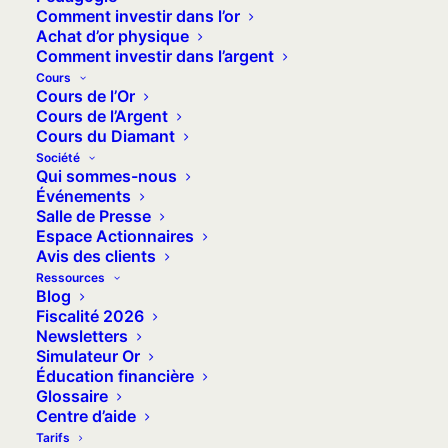
Comment investir dans l’or
sur un solde comptable ou encore sur
Achat d’or physique
un droit financier adossé au cours de
Comment investir dans l’argent
l’or. Comprendre ces différents
Cours
Cours de l’Or
modèles, ainsi que leurs distinctions,
Cours de l’Argent
permet de mieux savoir ce que vous
Cours du Diamant
Société
achetez réellement. Explications.
Qui sommes-nous
Événements
Disclaimer : cet article a une vocation
Salle de Presse
pédagogique et ne remplace pas les
Espace Actionnaires
Avis des clients
conseils d’un professionnel qualifié.
Ressources
Blog
Fiscalité 2026
Newsletters
Simulateur Or
L’essentiel
Éducation financière
Glossaire
Le terme « or numérique » recouvre en
Centre d’aide
Tarifs
fait trois modèles de détention : un or