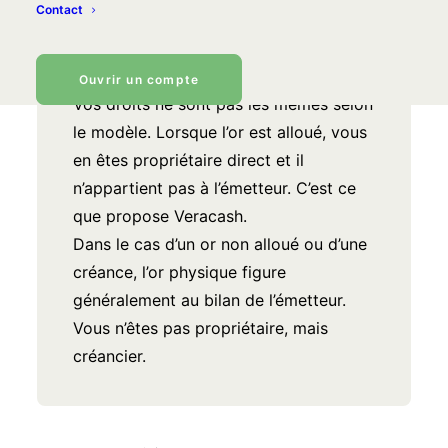
Contact
physique alloué à votre nom, un solde
d’or non alloué mutualisé, ou un droit
financier indexé sur l’or.
Ouvrir un compte
Vos droits ne sont pas les mêmes selon
le modèle. Lorsque l’or est alloué, vous
en êtes propriétaire direct et il
n’appartient pas à l’émetteur. C’est ce
que propose Veracash.
Dans le cas d’un or non alloué ou d’une
créance, l’or physique figure
généralement au bilan de l’émetteur.
Vous n’êtes pas propriétaire, mais
créancier.