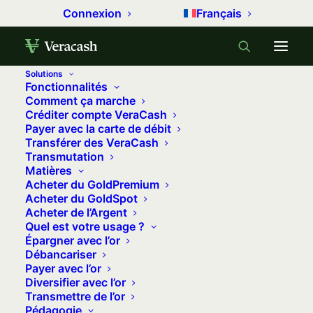
Connexion
Français
Solutions
Fonctionnalités
Accueil
Métaux précieux
Comment ça marche
Créditer compte VeraCash
Or numérique : 3 questions à se poser avant d’acheter
Payer avec la carte de débit
Transférer des VeraCash
Or numérique : 3 questions à se
Transmutation
poser avant d’acheter
Matières
Acheter du GoldPremium
10 juin 2026
•
9 minutes
•
0 commentaire
Acheter du GoldSpot
Acheter de l’Argent
Quel est votre usage ?
L’or numérique se décline aujourd’hui
Épargner avec l’or
sous des formes très différentes. Il ne
Débancariser
Payer avec l’or
s’agit pas uniquement d’un actif sous
Diversifier avec l’or
une forme dématérialisée. Votre or peut
Transmettre de l’or
en fait reposer sur un actif physique,
Pédagogie