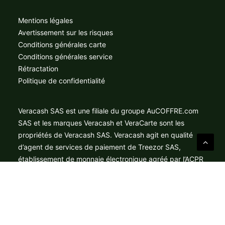
Mentions légales
Avertissement sur les risques
Conditions générales carte
Conditions générales service
Rétractation
Politique de confidentialité
Veracash SAS est une filiale du groupe AuCOFFRE.com
SAS et les marques Veracash et VeraCarte sont les
propriétés de Veracash SAS. Veracash agit en qualité
d’agent de services de paiement de Treezor SAS,
établissement de monnaie électronique agréé par l’ACPR
sous le numéro 16798 pour la fourniture de services de
paiement au sens de l’article L.314-1 du Code monétaire
et financier. Mastercard® est une marque déposée, et le
logo composé de cercles appartient à la marque
Mastercard International Incorporated.