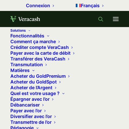
Connexion
Français
Solutions
Fonctionnalités
Accueil
Métaux précieux
Comment ça marche
Créditer compte VeraCash
De l’or en libre-service au supermarché du coin…
Payer avec la carte de débit
Transférer des VeraCash
De l’or en libre-service au
Transmutation
supermarché du coin…
Matières
Acheter du GoldPremium
19 juillet 2023
•
11 minutes
•
0 commentaire
Acheter du GoldSpot
Acheter de l’Argent
Quel est votre usage ?
Depuis le dernier trimestre 2022, la
Épargner avec l’or
Corée du Sud expérimente l’installation
Débancariser
Payer avec l’or
de distributeurs d’or physique sous
Diversifier avec l’or
forme de lingotins en libre-service dans
Transmettre de l’or
des centres commerciaux. Simple
Pédagogie