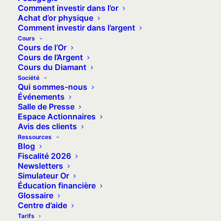
Comment investir dans l’or
gadget ou véritable opportunité
Achat d’or physique
pouvant faciliter l’accès à la vraie
Comment investir dans l’argent
monnaie universelle ?
Cours
Cours de l’Or
Cours de l’Argent
Cours du Diamant
Société
Qui sommes-nous
GS Retail est une entreprise de vente au
Événements
détail basée à Séoul qui exploite plus
Salle de Presse
Espace Actionnaires
de 10 000 magasins de proximité à
Avis des clients
travers la Corée du Sud. Profitant de
Ressources
son maillage géographique
Blog
Fiscalité 2026
exceptionnel, et consciente de l’intérêt
Newsletters
grandissant de la population pour les
Simulateur Or
Éducation financière
métaux précieux, la société a décidé en
Glossaire
septembre 2022 d’installer des
Centre d’aide
distributeurs automatiques de lingots
Tarifs