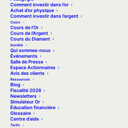
Comment investir dans l’or
il chute de plus de 20 %, laissant les
Achat d’or physique
investisseurs sonnés. Les volumes
Comment investir dans l’argent
explosent sur les ETF nord-américains,
Cours
Cours de l’Or
triplant en un mois. En Chine, les
Cours de l’Argent
contrats à terme sur l’or bondissent de
Cours du Diamant
Société
72 % au-dessus de leur moyenne
Qui sommes-nous
quinquennale. Le métal jaune, cette
Événements
Salle de Presse
vieille relique monétaire, se serait-il
Espace Actionnaires
transformé en terrain de jeu pour
Avis des clients
traders hyperactifs ? L’or, traditionnel
Ressources
Blog
refuge des périodes troublées, serait-il
Fiscalité 2026
devenu un simple actif spéculatif
Newsletters
Simulateur Or
comme les autres ?
Éducation financière
Glossaire
Centre d’aide
Tarifs
À retenir