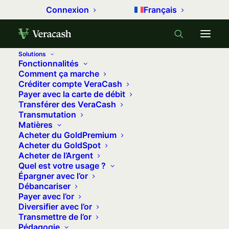
Connexion
Français
Solutions
Fonctionnalités
Accueil
Métaux précieux
Comment ça marche
Créditer compte VeraCash
L’or est-il devenu spéculatif ?
Payer avec la carte de débit
Transférer des VeraCash
L'or est-il devenu spéculatif ?
Transmutation
Matières
20 février 2026
•
18 minutes
•
0 commentaire
Acheter du GoldPremium
Acheter du GoldSpot
La question surgit après chaque
Acheter de l’Argent
Quel est votre usage ?
mouvement brutal. Fin janvier 2026, le
Épargner avec l’or
cours de l’or
franchit pour la première
Débancariser
Payer avec l’or
fois le seuil des 5 600 dollars l’once,
Diversifier avec l’or
provoquant un emballement
Transmettre de l’or
médiatique. Puis, en quelques séances,
Pédagogie