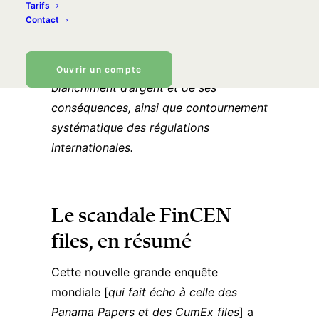
Tarifs
une surveillance généralisée des
Contact
transactions financières et des citoyens
mais de présenter les abus du système
bancaire international en matière de
Ouvrir un compte
blanchiment d’argent et de ses
conséquences, ainsi que contournement
systématique des régulations
internationales.
Le scandale FinCEN
files, en résumé
Cette nouvelle grande enquête
mondiale [
qui fait écho à celle des
Panama Papers et des CumEx files
] a