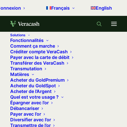
onnexion
Français
English
Solutions
Fonctionnalités
Accueil
Gérer son argent
Comment ça marche
Créditer compte VeraCash
FinCEN Files : des révélations houleuses sur les
Payer avec la carte de débit
banques et le blanchiment d’argent
Transférer des VeraCash
Transmutation
FinCEN Files : des révélations
Matières
houleuses sur les banques et le
Acheter du GoldPremium
Acheter du GoldSpot
blanchiment d’argent
Acheter de l’Argent
Quel est votre usage ?
1 octobre 2020
•
13 minutes
•
0 commentaire
Épargner avec l’or
Débancariser
2 100 milliards de dollars
de
Payer avec l’or
Diversifier avec l’or
transactions suspectes réalisées entre
Transmettre de l’or