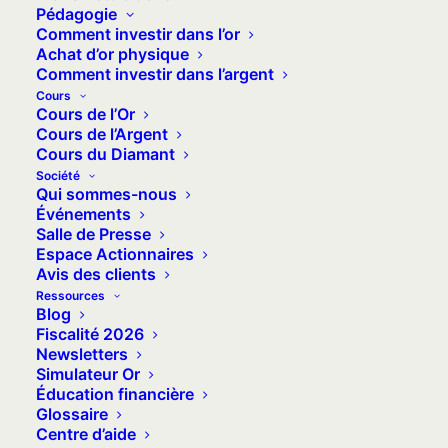
1999 et 2017, c’est ce que les FinCEN
Pédagogie
Comment investir dans l’or
Files ont permis de révéler ce lundi 21
Achat d’or physique
septembre 2020.
Comment investir dans l’argent
Cours
Financial Crimes Enforcement Network
Cours de l’Or
(FINCEN) =
Réseau de répression des
Cours de l’Argent
Cours du Diamant
crimes financiers. L’équivalent de
Société
Tracfin en France.
Qui sommes-nous
Événements
Suspicious Activity Reports (SAR)
=
Salle de Presse
Rapports d’activités suspectes envoyés
Espace Actionnaires
Avis des clients
par des agents bancaire aux autorités
Ressources
américaines. Ces rapports d’activités ne
Blog
Fiscalité 2026
constituent pas une preuve de fraude
Newsletters
en tant que telle mais font état de
Simulateur Or
doutes sur l’origine des fonds.
Éducation financière
Glossaire
Cet article n’a pas pour but de justifier
Centre d’aide