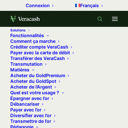
Connexion
Français
Solutions
Fonctionnalités
Accueil
Gérer son argent
Comment ça marche
Créditer compte VeraCash
En finir avec le manque de culture économique des
Payer avec la carte de débit
Français
Transférer des VeraCash
Transmutation
En finir avec le manque de culture
Matières
économique des Français
Acheter du GoldPremium
Acheter du GoldSpot
2 avril 2021
•
13 minutes
•
0 commentaire
Acheter de l’Argent
Quel est votre usage ?
Épargner avec l’or
Le 23 février 2021, la commission des
Débancariser
finances du Sénat recevait une énième
Payer avec l’or
Diversifier avec l’or
proposition de loi visant à «
orienter
Transmettre de l’or
l’épargne des Français
» . Or, c’est loin
Pédagogie