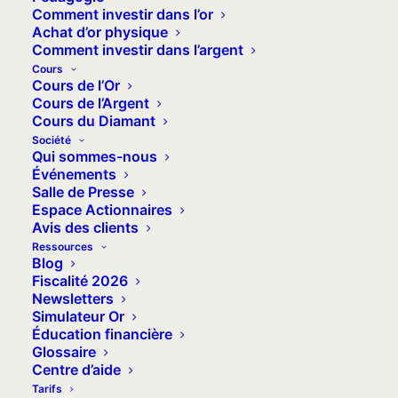
Comment investir dans l’or
d’être le premier texte de ce genre et
Achat d’or physique
ce ne sera surement pas le dernier, tant
Comment investir dans l’argent
il est vrai que nos politiques semblent
Cours
Cours de l’Or
particulièrement intéressés par le
Cours de l’Argent
fléchage de nos économies depuis
Cours du Diamant
quelques années. Indépendamment du
Société
Qui sommes-nous
sujet traité par la dernière proposition
Événements
de loi en date, on peut être tenté de
Salle de Presse
Espace Actionnaires
voir dans le libellé même de ce texte un
Avis des clients
reflet de la profonde méconnaissance
Ressources
Blog
des Français en matière de culture
Fiscalité 2026
économique. Car en effet, de qui aurait-
Newsletters
on besoin « d’orienter » ainsi l’épargne
Simulateur Or
Éducation financière
sinon de gens qui ne seraient pas
Glossaire
capables de s’en occuper eux-mêmes ?
Centre d’aide
Tarifs