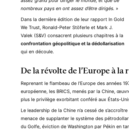
assez grand pour diriger le monde, et que de
nombreux pays en ont assez d’être dirigés.
»
Dans la dernière édition de leur rapport In Gold
We Trust, Ronald-Peter Stöferle et Mark J.
Valek (S&V) consacrent plusieurs chapitres à la
confrontation géopolitique et la dédollarisation
qui en découle.
De la révolte de l’Europe à la
Reprenant le flambeau de l’Europe des années 197
européenne, les
BRICS
, menés par la Chine, œuvre
plus le privilège exorbitant conféré aux États-Un
Le leadership de la Chine n’a cessé de s’accroître 
menace de supplanter le système des pétrodollars
du Golfe, éviction de Washington par Pékin en ta