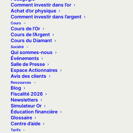
Comment investir dans l’or
presque toute sa valeur en quelques
Achat d’or physique
mois, a laissé des cicatrices indélébiles
Comment investir dans l’argent
dans la mémoire collective allemande,
Cours
Cours de l’Or
mais aussi européenne !
Cours de l’Argent
Cours du Diamant
Société
Qui sommes-nous
Événements
A l’heure où le monde est confronté à
Salle de Presse
Espace Actionnaires
de nouveaux défis économiques, au
Avis des clients
retour d’une inflation
difficilement
Ressources
résorbable, et à de nombreux risques
Blog
Fiscalité 2026
d’emballement liés en particulier à
Newsletters
l’obésité morbide de la masse
Simulateur Or
Éducation financière
monétaire en circulation, la question se
Glossaire
pose : sommes-nous à l’abri d’un tel
Centre d’aide
scénario aujourd’hui ?
Tarifs