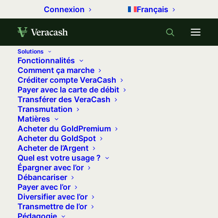
Connexion
Français
Solutions
Fonctionnalités
Accueil
Gérer son argent
Comment ça marche
Créditer compte VeraCash
Hyperinflation : de l’Allemagne de 1923 à aujourd’hui
Payer avec la carte de débit
Transférer des VeraCash
Hyperinflation : de l'Allemagne de
Transmutation
1923 à aujourd'hui
Matières
Acheter du GoldPremium
1 septembre 2023
•
13 minutes
•
2 commentaires
Acheter du GoldSpot
Acheter de l’Argent
Quel est votre usage ?
Il y a exactement un siècle, l’Allemagne
Épargner avec l’or
connaissait l’une des périodes les plus
Débancariser
Payer avec l’or
sombres de son histoire économique :
Diversifier avec l’or
l’hyperinflation de 1923. Cette crise, qui
Transmettre de l’or
a vu la monnaie nationale perdre
Pédagogie