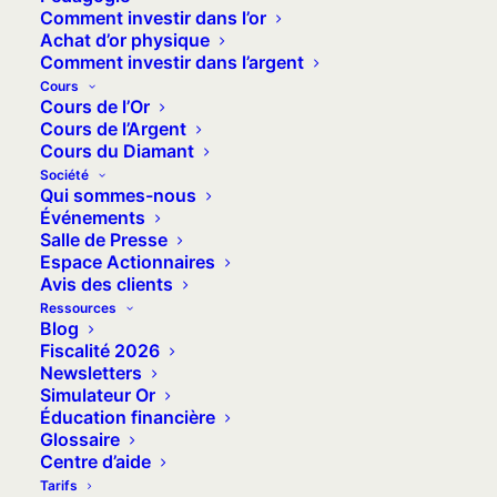
Comment investir dans l’or
Achat d’or physique
Comprendre les grandes tendances,
Comment investir dans l’argent
Suivre les marchés et les indicateurs
Cours
clés,
Cours de l’Or
Cours de l’Argent
Avoir les bonnes infos pour piloter
Cours du Diamant
votre épargne.
Société
Qui sommes-nous
Découvrez L’Actu de l’Or de la semaine
Événements
dès maintenant !
Salle de Presse
Espace Actionnaires
Avis des clients
Ressources
Blog
Recevoir l'Actu chaque 
semaine
Fiscalité 2026
Newsletters
Simulateur Or
Éducation financière
Principaux indicateurs
Glossaire
Centre d’aide
américains (valeurs
Tarifs