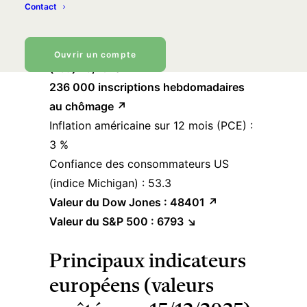
Contact
arrêtées au 15/12/2025)
Taux d’intérêt de la Réserve fédérale
Ouvrir un compte
(Fed) : 3,75 % ↘︎
236 000 inscriptions hebdomadaires
au chômage
↗︎
Inflation américaine sur 12 mois (PCE) :
3 %
Confiance des consommateurs US
(indice Michigan) : 53.3
Valeur du Dow Jones :
48401 ↗︎
Valeur du S&P 500 :
6793 ↘︎
Principaux indicateurs
européens (valeurs