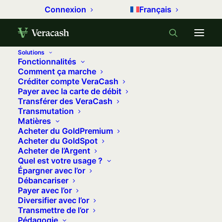
Connexion
Français
Solutions
Fonctionnalités
Accueil
Métaux précieux
Comment ça marche
Créditer compte VeraCash
Le cours de l’or retrouve ses records autour de 3700
Payer avec la carte de débit
euros l’once
Transférer des VeraCash
Transmutation
Le cours de l’or retrouve ses records
Matières
autour de 3700 euros l'once
Acheter du GoldPremium
Acheter du GoldSpot
16 décembre 2025
•
7 minutes
•
0 commentaire
Acheter de l’Argent
Quel est votre usage ?
Épargner avec l’or
Le cours de l’or bouge chaque semaine
Débancariser
au rythme de l’économie mondiale.
Payer avec l’or
Diversifier avec l’or
Avec L’Actu de l’Or, recevez chaque
Transmettre de l’or
mardi un résumé clair pour :
Pédagogie