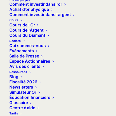
Comment investir dans l’or
Achat d’or physique
Comment investir dans l’argent
Cours
Cours de l’Or
Cours de l’Argent
Cours du Diamant
Société
Qui sommes-nous
Événements
Salle de Presse
Espace Actionnaires
3 juin 2024
Avis des clients
Le prix de l’or en dents
Ressources
Blog
de scie entre embellie
Fiscalité 2026
Newsletters
économique et
Simulateur Or
inquiétude géopolitique
Éducation financière
Glossaire
Durant la semaine du 27 au 31 mai
Centre d’aide
2024, le cours de l'or a affiché une…
Tarifs