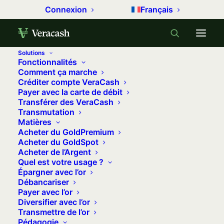
Connexion
Français
Solutions
Fonctionnalités
Accueil
Archive by Category "Conjoncture"
(
Comment ça marche
Créditer compte VeraCash
Page 2
)
Payer avec la carte de débit
Transférer des VeraCash
Conjoncture
Transmutation
Matières
Acheter du GoldPremium
Analyse hebdomadaire des indicateurs
Acheter du GoldSpot
économiques et financiers, qui peuvent influencer
Acheter de l’Argent
Quel est votre usage ?
le cours des métaux précieux.
Épargner avec l’or
Débancariser
Payer avec l’or
Diversifier avec l’or
Transmettre de l’or
Pédagogie