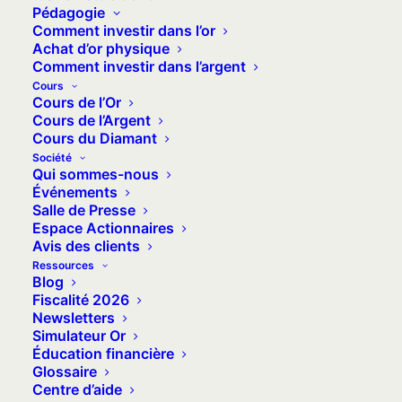
Pédagogie
Comment investir dans l’or
Achat d’or physique
Comment investir dans l’argent
Cours
Cours de l’Or
Cours de l’Argent
Cours du Diamant
Société
Qui sommes-nous
Événements
Salle de Presse
Espace Actionnaires
Avis des clients
2 juin 2026
Ressources
Blog
Le cours de l’or retombe
Fiscalité 2026
Newsletters
sous la menace d’une
Simulateur Or
hausse des taux
Éducation financière
Glossaire
Après un faux rebond en début de
Centre d’aide