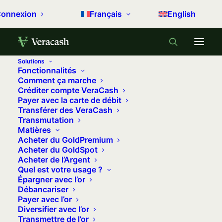
onnexion
Français
English
Solutions
Fonctionnalités
Accueil
Archive by Category "Métaux précieux"
Comment ça marche
Créditer compte VeraCash
(
Page 2
)
Payer avec la carte de débit
Transférer des VeraCash
Métaux précieux
Transmutation
Matières
Acheter du GoldPremium
L’or et l’argent sont les seuls actifs tangibles qui
Acheter du GoldSpot
ont su préserver la valeur d’un patrimoine à
Acheter de l’Argent
Quel est votre usage ?
travers le temps et les crises. Chez VeraCash®,
Épargner avec l’or
ils sont les sous-jacents de votre compte.
Débancariser
Payer avec l’or
Diversifier avec l’or
Transmettre de l’or