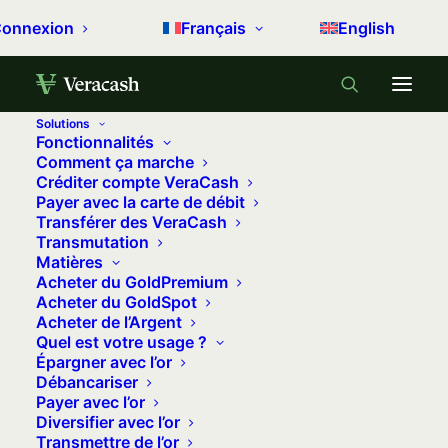
onnexion
Français
English
Solutions
Fonctionnalités
Accueil
Cours de l’Argent Métal
Comment ça marche
Créditer compte VeraCash
Comment est fixé le prix de l’argent métal ?
Payer avec la carte de débit
Transférer des VeraCash
Transmutation
Comment est fixé le cours de l’argent
Matières
métal ?
Acheter du GoldPremium
Acheter du GoldSpot
Acheter de l’Argent
Quel est votre usage ?
Épargner avec l’or
Débancariser
Payer avec l’or
Diversifier avec l’or
Transmettre de l’or