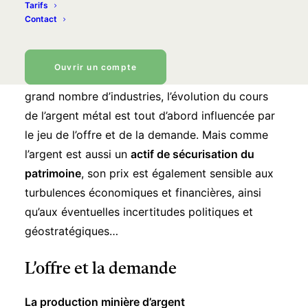
Tarifs
Les facteurs influençant le
Contact
cours de l’argent
Ouvrir un compte
Compte tenu de l’importance du métal dans un
grand nombre d’industries, l’évolution du
cours
de l’argent métal
est tout d’abord influencée par
le jeu de l’offre et de la demande. Mais comme
l’argent est aussi un
actif de sécurisation du
patrimoine
, son prix est également sensible aux
turbulences économiques et financières, ainsi
qu’aux éventuelles incertitudes politiques et
géostratégiques…
L’offre et la demande
La production minière d’argent