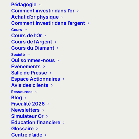
Pédagogie
Comment investir dans l’or
Achat d’or physique
Comment investir dans l’argent
Cours
Cours de l’Or
L’argent métal, souvent considéré comme le petit
Cours de l’Argent
Cours du Diamant
frère de l’or, occupe une place unique sur les
Société
marchés financiers. Contrairement à l’or, dont les
Qui sommes-nous
prix sont principalement fixés par la London
Événements
Salle de Presse
Bullion Market Association, la fixation du cours
Espace Actionnaires
de l’argent métal est influencée par une
Avis des clients
combinaison complexe de facteurs souvent
Ressources
Blog
interdépendants, allant de son utilisation en tant
Fiscalité 2026
que matière première industrielle à son rôle en
Newsletters
Simulateur Or
tant que valeur refuge d’investissement.
Éducation financière
Glossaire
Centre d’aide