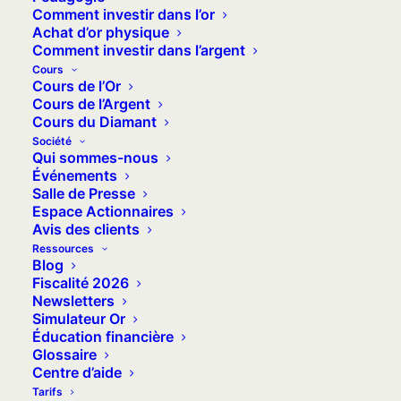
Comment investir dans l’or
ces instruments financiers fonctionnent, et vous
Achat d’or physique
aide à comprendre ce que vous détenez quand
Comment investir dans l’argent
Cours
vous investissez dans l’or papier.
Cours de l’Or
Cours de l’Argent
Ce contenu est publié à titre d’information. Il ne
Cours du Diamant
constitue pas un conseil d’investissement. Seuls
Société
Qui sommes-nous
les Conseillers en Investissement Financiers (CIF)
Événements
sont habilités à conseiller les investisseurs.
Salle de Presse
Espace Actionnaires
Avis des clients
Ressources
Acheter de l'or
Blog
Fiscalité 2026
Newsletters
Simulateur Or
Éducation financière
Glossaire
Centre d’aide
Tarifs