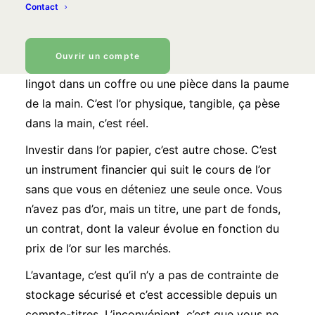
Contact
L'or papier, c'est quoi ?
Ouvrir un compte
Quand on parle d’or, on imagine volontiers un
lingot dans un coffre ou une pièce dans la paume
de la main. C’est l’or physique, tangible, ça pèse
dans la main, c’est réel.
Investir dans
l’or papier
, c’est autre chose. C’est
un instrument financier qui suit le cours de l’or
sans que vous en déteniez une seule once. Vous
n’avez pas d’or, mais un titre, une part de fonds,
un contrat, dont la valeur évolue en fonction du
prix de l’or sur les marchés.
L’avantage, c’est qu’il n’y a pas de contrainte de
stockage sécurisé et c’est accessible depuis un
compte-titres. L’inconvénient, c’est que vous ne