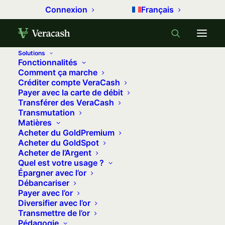
Connexion
Français
Solutions
Fonctionnalités
Comment ça marche
Créditer compte VeraCash
Accueil
Comment investir dans l’or ?
Payer avec la carte de débit
Transférer des VeraCash
Comment investir dans l’or papier ?
Transmutation
ETF ou ETC or : quelles différences ?
Matières
Acheter du GoldPremium
Acheter du GoldSpot
ETF ou ETC or : quelles différences ?
Acheter de l’Argent
Quel est votre usage ?
Épargner avec l’or
Vous entendez parler d' »ETF or » partout… Sauf
Débancariser
Payer avec l’or
que la plupart du temps, ce qu’on appelle ainsi
Diversifier avec l’or
n’est pas vraiment un ETF. Cet article démêle la
Transmettre de l’or
Pédagogie
confusion entre ETF et ETC, explique comment