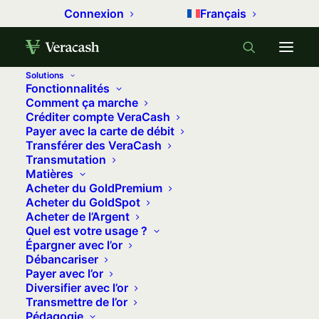
Connexion
Français
Solutions
Fonctionnalités
Comment ça marche
Créditer compte VeraCash
Trustpilot
Payer avec la carte de débit
Transférer des VeraCash
Transmutation
Achetez de l’or physique halal
Matières
certifié par le CICAFFI
Acheter du GoldPremium
Acheter du GoldSpot
Acheter de l’Argent
Quel est votre usage ?
Veracash est le seul compte d’épargne en
Épargner avec l’or
or physique audité et certifié conforme
Débancariser
Payer avec l’or
aux principes de la finance islamique en
Diversifier avec l’or
Transmettre de l’or
France. Sans riba. Sans gharar. Votre or
Pédagogie