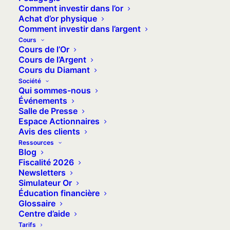
vous appartient, stocké en coffre ultra-
Comment investir dans l’or
Achat d’or physique
sécurisé aux Ports Francs de Genève.
Comment investir dans l’argent
Cours
Cours de l’Or
Cours de l’Argent
Ouvrir un compte gratuitement
Cours du Diamant
Société
Qui sommes-nous
Événements
Salle de Presse
Espace Actionnaires
Avis des clients
Ressources
Blog
Fiscalité 2026
Newsletters
Simulateur Or
Actifs conservés
Éducation financière
1 Md €
Glossaire
Centre d’aide
Tarifs