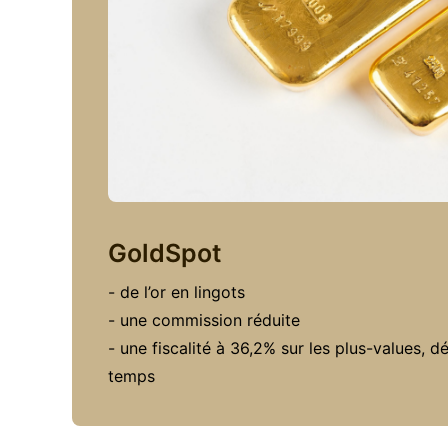
GoldSpot
- de l’or en lingots
- une commission réduite
- une fiscalité à 36,2% sur les plus-values, d
temps